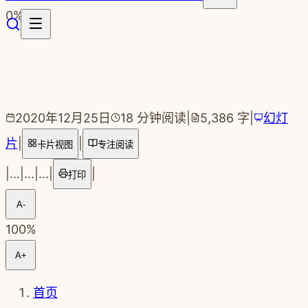
跳转到主要内容
0
%
2020年12月25日
18
分钟阅读
|
5,386
字
|
幻灯
片
|
|
卡片视图
专注阅读
|
...
|
...
|
...
|
|
打印
A-
100
%
A+
首页