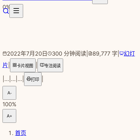
跳转到主要内容
0
%
2022年7月20日
300
分钟阅读
|
89,777
字
|
幻灯
片
|
|
卡片视图
专注阅读
|
...
|
...
|
...
|
|
打印
A-
100
%
A+
首页