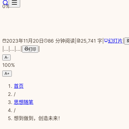
跳转到主要内容
0
%
2023年11月20日
86
分钟阅读
|
25,741
字
|
幻灯片
|
|
...
|
...
|
...
|
|
打印
A-
100
%
A+
首页
/
思想随笔
/
想到做到，创造未来！