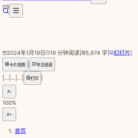
跳转到主要内容
0
%
2024年1月19日
19
分钟阅读
|
5,674
字
|
幻灯片
|
|
卡片视图
专注阅读
|
...
|
...
|
...
|
|
打印
A-
100
%
A+
首页