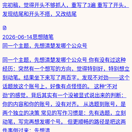
完初稿，觉得开头不够抓人，重写了3遍 重写了开头，
发现结尾和开头不搭，又改结尾
2026-06-14
思想随笔
同一个主题，先想清楚发哪个公众号
同一个主题，先想清楚发哪个公众号 你有没有过这种
经历：突然有一个想写的方向，觉得特别好，特别想立
刻动笔。结果坐下来写了两百字，发现不对劲——这个
话题放这个账号上，好像有点怪怪的。 这种"不对
劲"的感觉，背后其实有一个没被显式说出来的判断：
你的内容和你的账号，没有对齐。 从选题到账号，是
两个独立的决策 常见的写作习惯是：先有选题，立刻
动笔，写完再想发哪个号。 但更顺畅的路径是把这两
件事倒过来：先想清