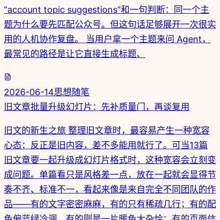
“account topic suggestions”和一句判断：同一个主
题为什么要先匹配公众号。但这句话足够展开一次很实
用的人机协作复盘。 当用户拿一个主题来问 Agent，
最常见的路径是让它直接生成标题、
2026-06-14
思想随笔
旧文章批量升级幻灯片：先补质量门，再谈复用
旧文的新生之旅 整理旧文章时，最容易产生一种宽容
心态：反正是旧内容，差不多能用就行了。可当13篇
旧文章要一起升级成幻灯片格式时，这种宽容会立刻变
成问题。单篇看只是风格差一点，放在一起就会显得节
奏不齐、标准不一，看起来像是来自完全不同团队的作
品——有的文字密密麻麻，有的只有稀疏几行；有的配
色偏蓝绿冷调，有的则是一片暖色大杂烩；有的页面信