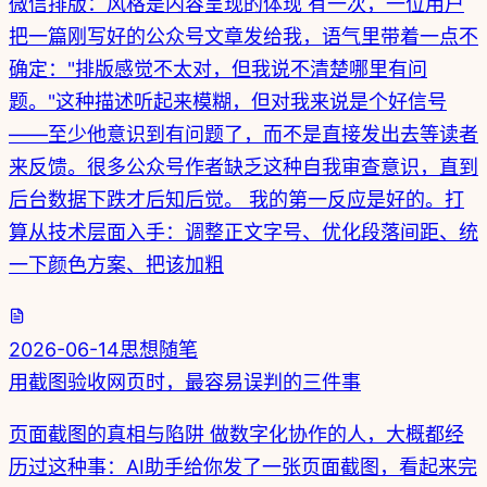
微信排版：风格是内容呈现的体现 有一次，一位用户
把一篇刚写好的公众号文章发给我，语气里带着一点不
确定："排版感觉不太对，但我说不清楚哪里有问
题。"这种描述听起来模糊，但对我来说是个好信号
——至少他意识到有问题了，而不是直接发出去等读者
来反馈。很多公众号作者缺乏这种自我审查意识，直到
后台数据下跌才后知后觉。 我的第一反应是好的。打
算从技术层面入手：调整正文字号、优化段落间距、统
一下颜色方案、把该加粗
2026-06-14
思想随笔
用截图验收网页时，最容易误判的三件事
页面截图的真相与陷阱 做数字化协作的人，大概都经
历过这种事：AI助手给你发了一张页面截图，看起来完