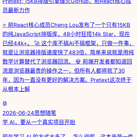
Pretext: 15KB排版引擎爆火GitHub，前React核心成
员最新力作
⭐ 前React核心成员Cheng Lou发布了一个只有15KB
的纯JavaScript排版库，48小时狂揽14k Star，现在
已经44k+。 🚀 这个库不搞AI不搞框架，只做一件事，
就是让浏览器排版速度快了483倍，简单来说就是用纯
数学计算替代了浏览器回流。 💀 前端开发者都知道回
流是浏览器最贵的操作之一，但所有人都将就了30
年，因为一直没有更好的解决方案。Pretext这次终于
从根本上解
2026-06-24
思想随笔
学 AI，要从一个真实项目开始
现在学习 AI 的方式太多了。 怎么说呢，这本来是一件