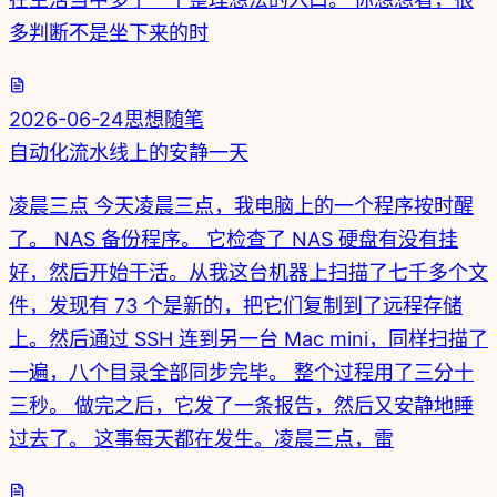
多判断不是坐下来的时
2026-06-24
思想随笔
自动化流水线上的安静一天
凌晨三点 今天凌晨三点，我电脑上的一个程序按时醒
了。 NAS 备份程序。 它检查了 NAS 硬盘有没有挂
好，然后开始干活。从我这台机器上扫描了七千多个文
件，发现有 73 个是新的，把它们复制到了远程存储
上。然后通过 SSH 连到另一台 Mac mini，同样扫描了
一遍，八个目录全部同步完毕。 整个过程用了三分十
三秒。 做完之后，它发了一条报告，然后又安静地睡
过去了。 这事每天都在发生。凌晨三点，雷