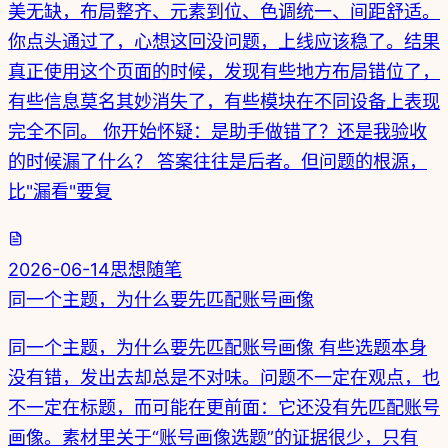
美无缺，布局整齐、元素到位、色调统一、间距舒适。
你点头通过了，心想这回没问题，上线应该稳了。结果
真正使用这个页面的时候，发现有些地方布局错位了，
有些信息莫名其妙消失了，有些模块在不同设备上表现
完全不同。 你开始怀疑：是助手做错了？还是我验收
的时候漏了什么？ 答案往往是后者。但问题的根源，
比"漏看"要复
2026-06-14
思想随笔
同一个主题，为什么要先匹配账号画像
同一个主题，为什么要先匹配账号画像 有些选题本身
没有错，发出去却总是不对味。问题不一定在观点，也
不一定在标题，而可能在更前面：它还没有先匹配账号
画像。素材里关于“账号画像选题”的证据很少，只有