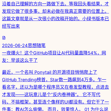
沿着自己理解的方向一路做下去。等我回头看结果，才
发现它做了很多事，却未必做在我真正需要的位置上。
这篇文章就是从一次很小的改稿开始的。小绿书版本已
经写出来
2026-06-24
思想随笔
一夜爆火！这个GitHub项目让AI代码量直降54%，网
友：早该这么干了
最近，一个名叫 Ponytail 的开源项目悄悄爬上了
GitHub Trending榜首，Star数一路飙到4万多。乍一
看名字，还以为是哪个程序员又在卷发型教程，点进去
才发现——这玩意儿是个“反内卷神器”。 它不写代
码，不搞框架，甚至连个像样的UI都没有。但它干了一
件事：教AI怎么偷懒。 而且，效果惊人。 01 为什么说