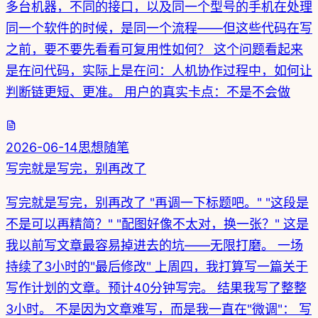
多台机器，不同的接口，以及同一个型号的手机在处理
同一个软件的时候，是同一个流程——但这些代码在写
之前，要不要先看看可复用性如何？ 这个问题看起来
是在问代码，实际上是在问：人机协作过程中，如何让
判断链更短、更准。 用户的真实卡点：不是不会做
2026-06-14
思想随笔
写完就是写完，别再改了
写完就是写完，别再改了 "再调一下标题吧。" "这段是
不是可以再精简？" "配图好像不太对，换一张？" 这是
我以前写文章最容易掉进去的坑——无限打磨。 一场
持续了3小时的"最后修改" 上周四，我打算写一篇关于
写作计划的文章。预计40分钟写完。 结果我写了整整
3小时。 不是因为文章难写，而是我一直在"微调"： 写