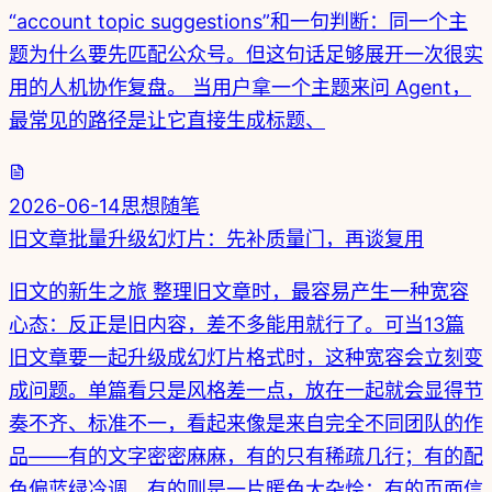
“account topic suggestions”和一句判断：同一个主
题为什么要先匹配公众号。但这句话足够展开一次很实
用的人机协作复盘。 当用户拿一个主题来问 Agent，
最常见的路径是让它直接生成标题、
2026-06-14
思想随笔
旧文章批量升级幻灯片：先补质量门，再谈复用
旧文的新生之旅 整理旧文章时，最容易产生一种宽容
心态：反正是旧内容，差不多能用就行了。可当13篇
旧文章要一起升级成幻灯片格式时，这种宽容会立刻变
成问题。单篇看只是风格差一点，放在一起就会显得节
奏不齐、标准不一，看起来像是来自完全不同团队的作
品——有的文字密密麻麻，有的只有稀疏几行；有的配
色偏蓝绿冷调，有的则是一片暖色大杂烩；有的页面信