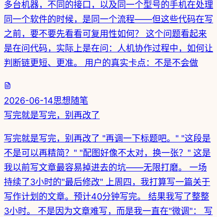
多台机器，不同的接口，以及同一个型号的手机在处理
同一个软件的时候，是同一个流程——但这些代码在写
之前，要不要先看看可复用性如何？ 这个问题看起来
是在问代码，实际上是在问：人机协作过程中，如何让
判断链更短、更准。 用户的真实卡点：不是不会做
2026-06-14
思想随笔
写完就是写完，别再改了
写完就是写完，别再改了 "再调一下标题吧。" "这段是
不是可以再精简？" "配图好像不太对，换一张？" 这是
我以前写文章最容易掉进去的坑——无限打磨。 一场
持续了3小时的"最后修改" 上周四，我打算写一篇关于
写作计划的文章。预计40分钟写完。 结果我写了整整
3小时。 不是因为文章难写，而是我一直在"微调"： 写