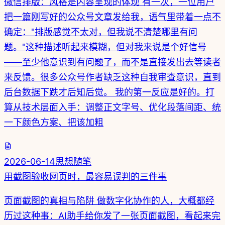
微信排版：风格是内容呈现的体现 有一次，一位用户
把一篇刚写好的公众号文章发给我，语气里带着一点不
确定："排版感觉不太对，但我说不清楚哪里有问
题。"这种描述听起来模糊，但对我来说是个好信号
——至少他意识到有问题了，而不是直接发出去等读者
来反馈。很多公众号作者缺乏这种自我审查意识，直到
后台数据下跌才后知后觉。 我的第一反应是好的。打
算从技术层面入手：调整正文字号、优化段落间距、统
一下颜色方案、把该加粗
2026-06-14
思想随笔
用截图验收网页时，最容易误判的三件事
页面截图的真相与陷阱 做数字化协作的人，大概都经
历过这种事：AI助手给你发了一张页面截图，看起来完