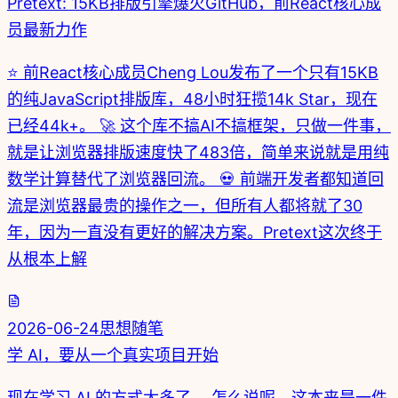
Pretext: 15KB排版引擎爆火GitHub，前React核心成
员最新力作
⭐ 前React核心成员Cheng Lou发布了一个只有15KB
的纯JavaScript排版库，48小时狂揽14k Star，现在
已经44k+。 🚀 这个库不搞AI不搞框架，只做一件事，
就是让浏览器排版速度快了483倍，简单来说就是用纯
数学计算替代了浏览器回流。 💀 前端开发者都知道回
流是浏览器最贵的操作之一，但所有人都将就了30
年，因为一直没有更好的解决方案。Pretext这次终于
从根本上解
2026-06-24
思想随笔
学 AI，要从一个真实项目开始
现在学习 AI 的方式太多了。 怎么说呢，这本来是一件