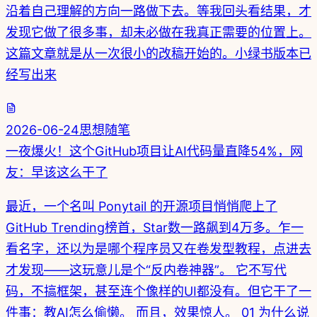
沿着自己理解的方向一路做下去。等我回头看结果，才
发现它做了很多事，却未必做在我真正需要的位置上。
这篇文章就是从一次很小的改稿开始的。小绿书版本已
经写出来
2026-06-24
思想随笔
一夜爆火！这个GitHub项目让AI代码量直降54%，网
友：早该这么干了
最近，一个名叫 Ponytail 的开源项目悄悄爬上了
GitHub Trending榜首，Star数一路飙到4万多。乍一
看名字，还以为是哪个程序员又在卷发型教程，点进去
才发现——这玩意儿是个“反内卷神器”。 它不写代
码，不搞框架，甚至连个像样的UI都没有。但它干了一
件事：教AI怎么偷懒。 而且，效果惊人。 01 为什么说