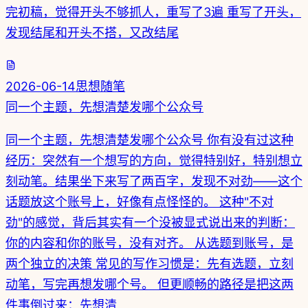
完初稿，觉得开头不够抓人，重写了3遍 重写了开头，
发现结尾和开头不搭，又改结尾
2026-06-14
思想随笔
同一个主题，先想清楚发哪个公众号
同一个主题，先想清楚发哪个公众号 你有没有过这种
经历：突然有一个想写的方向，觉得特别好，特别想立
刻动笔。结果坐下来写了两百字，发现不对劲——这个
话题放这个账号上，好像有点怪怪的。 这种"不对
劲"的感觉，背后其实有一个没被显式说出来的判断：
你的内容和你的账号，没有对齐。 从选题到账号，是
两个独立的决策 常见的写作习惯是：先有选题，立刻
动笔，写完再想发哪个号。 但更顺畅的路径是把这两
件事倒过来：先想清