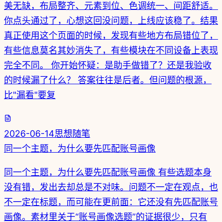
美无缺，布局整齐、元素到位、色调统一、间距舒适。
你点头通过了，心想这回没问题，上线应该稳了。结果
真正使用这个页面的时候，发现有些地方布局错位了，
有些信息莫名其妙消失了，有些模块在不同设备上表现
完全不同。 你开始怀疑：是助手做错了？还是我验收
的时候漏了什么？ 答案往往是后者。但问题的根源，
比"漏看"要复
2026-06-14
思想随笔
同一个主题，为什么要先匹配账号画像
同一个主题，为什么要先匹配账号画像 有些选题本身
没有错，发出去却总是不对味。问题不一定在观点，也
不一定在标题，而可能在更前面：它还没有先匹配账号
画像。素材里关于“账号画像选题”的证据很少，只有