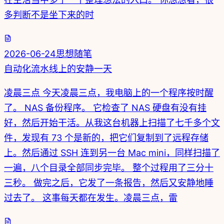
多判断不是坐下来的时
2026-06-24
思想随笔
自动化流水线上的安静一天
凌晨三点 今天凌晨三点，我电脑上的一个程序按时醒
了。 NAS 备份程序。 它检查了 NAS 硬盘有没有挂
好，然后开始干活。从我这台机器上扫描了七千多个文
件，发现有 73 个是新的，把它们复制到了远程存储
上。然后通过 SSH 连到另一台 Mac mini，同样扫描了
一遍，八个目录全部同步完毕。 整个过程用了三分十
三秒。 做完之后，它发了一条报告，然后又安静地睡
过去了。 这事每天都在发生。凌晨三点，雷